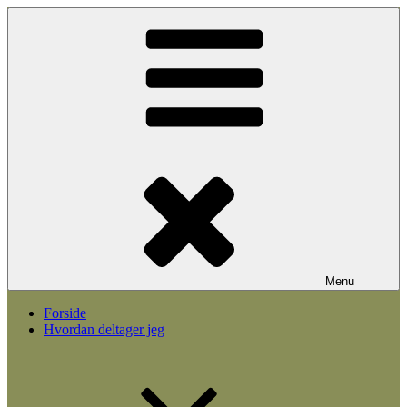
Videre
til
indhold
Menu
Forside
Hvordan deltager jeg