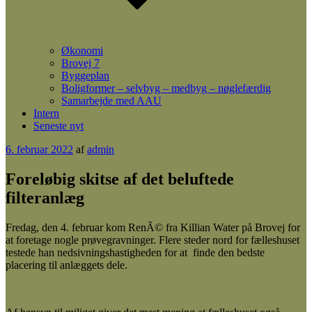
Økonomi
Brovej 7
Byggeplan
Boligformer – selvbyg – medbyg – nøglefærdig
Samarbejde med AAU
Intern
Seneste nyt
Udgivet
6. februar 2022
af
admin
den
Foreløbig skitse af det beluftede
filteranlæg
Fredag, den 4. februar kom RenÃ© fra Killian Water på Brovej for
at foretage nogle prøvegravninger. Flere steder nord for fælleshuset
testede han nedsivningshastigheden for at finde den bedste
placering til anlæggets dele.