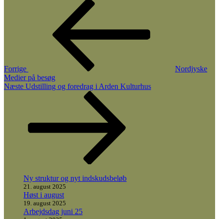
Indlægsnavigation
Forrige
indlæg
Forrige
Nordjyske
Medier på besøg
Næste
Næste
Udstilling og foredrag i Arden Kulturhus
indlæg
Ny struktur og nyt indskudsbeløb
21. august 2025
Høst i august
19. august 2025
Arbejdsdag juni 25