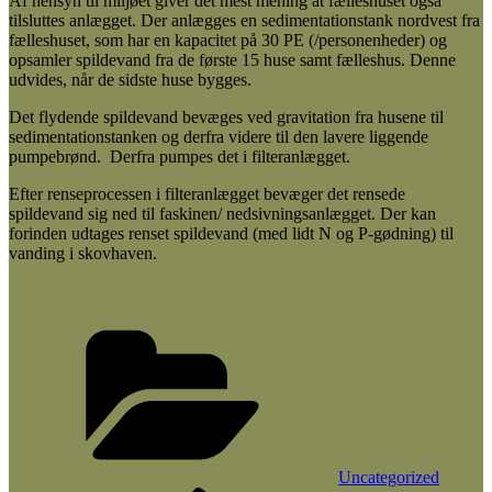
Af hensyn til miljøet giver det mest mening at fælleshuset også
tilsluttes anlægget. Der anlægges en sedimentationstank nordvest fra
fælleshuset, som har en kapacitet på 30 PE (/personenheder) og
opsamler spildevand fra de første 15 huse samt fælleshus. Denne
udvides, når de sidste huse bygges.
Det flydende spildevand bevæges ved gravitation fra husene til
sedimentationstanken og derfra videre til den lavere liggende
pumpebrønd. Derfra pumpes det i filteranlægget.
Efter renseprocessen i filteranlægget bevæger det rensede
spildevand sig ned til faskinen/ nedsivningsanlægget. Der kan
forinden udtages renset spildevand (med lidt N og P-gødning) til
vanding i skovhaven.
Kategorier
Uncategorized