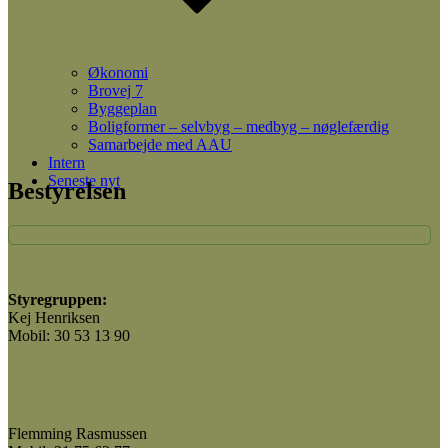
Økonomi
Brovej 7
Byggeplan
Boligformer – selvbyg – medbyg – nøglefærdig
Samarbejde med AAU
Intern
Seneste nyt
Bestyrelsen
Styregruppen:
Kej Henriksen
Mobil: 30 53 13 90
Flemming Rasmussen