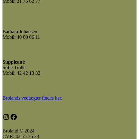
Mobil: 21 75 62 77
Barbara Johansen
Mobil: 40 60 06 11
Suppleant:
Sofie Trolle
Mobil: 42 42 13 32
Brolands vedtægter findes her.
Instagram
https://www.facebook.com/broland.dk
Broland
©
2024
CVR: 42 55 76 33