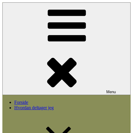
Videre
til
indhold
Menu
Forside
Hvordan deltager jeg