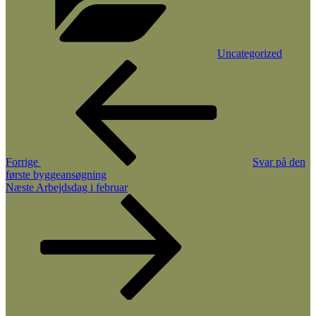
Uncategorized
Indlægsnavigation
Forrige
indlæg
Forrige
Svar på den
første byggeansøgning
Næste
Næste
Arbejdsdag i februar
indlæg