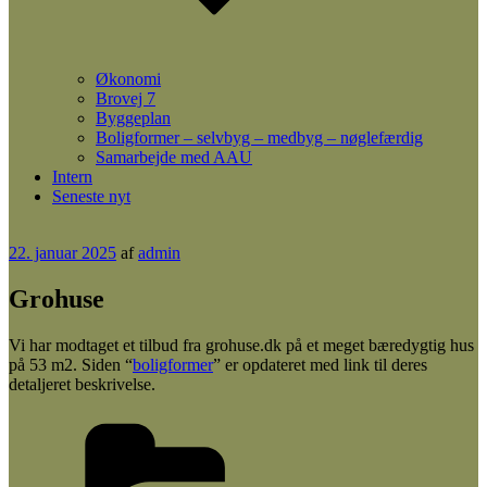
Økonomi
Brovej 7
Byggeplan
Boligformer – selvbyg – medbyg – nøglefærdig
Samarbejde med AAU
Intern
Seneste nyt
Udgivet
22. januar 2025
af
admin
den
Grohuse
Vi har modtaget et tilbud fra grohuse.dk på et meget bæredygtig hus
på 53 m2. Siden “
boligformer
” er opdateret med link til deres
detaljeret beskrivelse.
Kategorier