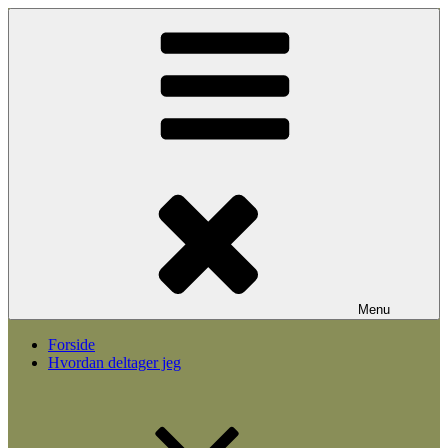
Videre
til
indhold
Menu
Forside
Hvordan deltager jeg