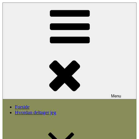
Videre
til
indhold
Menu
Forside
Hvordan deltager jeg