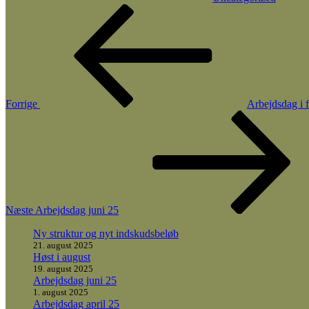
Indlægsnavigation
Forrige
indlæg
Forrige
Arbejdsdag i 
Næste
indlæg
Næste
Arbejdsdag juni 25
Ny struktur og nyt indskudsbeløb
21. august 2025
Høst i august
19. august 2025
Arbejdsdag juni 25
1. august 2025
Arbejdsdag april 25