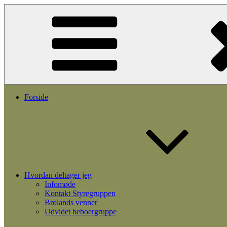
Videre
til
indhold
Forside
Hvordan deltager jeg
Infomøde
Kontakt Styregruppen
Brolands venner
Udvidet beboergruppe