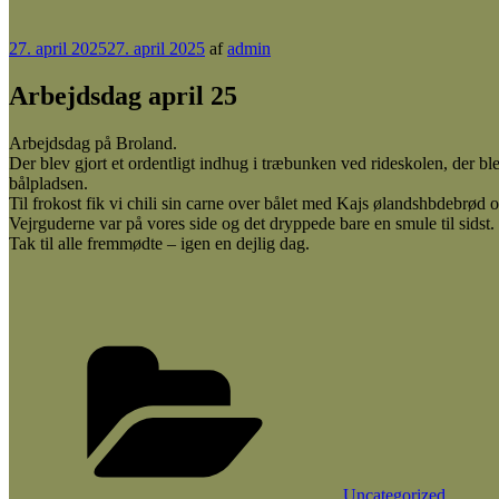
Udgivet
27. april 2025
27. april 2025
af
admin
den
Arbejdsdag april 25
Arbejdsdag på Broland.
Der blev gjort et ordentligt indhug i træbunken ved rideskolen, der b
bålpladsen.
Til frokost fik vi chili sin carne over bålet med Kajs ølandshbdebrø
Vejrguderne var på vores side og det dryppede bare en smule til sidst.
Tak til alle fremmødte – igen en dejlig dag.
Kategorier
Uncategorized