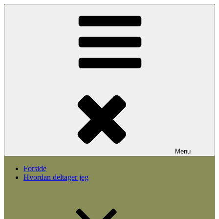
Videre
til
indhold
Menu
Forside
Hvordan deltager jeg