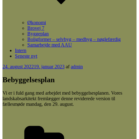
Økonomi
Brovej 7
Byggeplan
Boligformer – selvbyg – medbyg – nøglefærdig
Samarbejde med AAU
Intern
Seneste nyt
Udgivet
24. august 2022
19. januar 2023
af
admin
den
Bebyggelsesplan
Vi er i fuld gang med arbejdet med bebyggelsesplanen. Vores
landskabsarkitekt fremlægger denne reviderede version til
fællesmøde mandag, den 29. august.
Kategorier