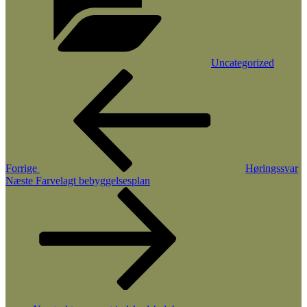
Uncategorized
Indlægsnavigation
Forrige
indlæg
Forrige
Høringssvar
Næste
Næste
Farvelagt bebyggelsesplan
indlæg