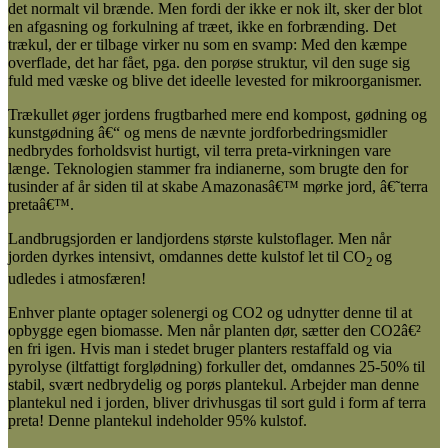
det normalt vil brænde. Men fordi der ikke er nok ilt, sker der blot
en afgasning og forkulning af træet, ikke en forbrænding. Det
trækul, der er tilbage virker nu som en svamp: Med den kæmpe
overflade, det har fået, pga. den porøse struktur, vil den suge sig
fuld med væske og blive det ideelle levested for mikroorganismer.
Trækullet øger jordens frugtbarhed mere end kompost, gødning og
kunstgødning â€“ og mens de nævnte jordforbedringsmidler
nedbrydes forholdsvist hurtigt, vil terra preta-virkningen vare
længe. Teknologien stammer fra indianerne, som brugte den for
tusinder af år siden til at skabe Amazonasâ€™ mørke jord, â€˜terra
pretaâ€™.
Landbrugsjorden er landjordens største kulstoflager. Men når
jorden dyrkes intensivt, omdannes dette kulstof let til CO
og
2
udledes i atmosfæren!
Enhver plante optager solenergi og CO2 og udnytter denne til at
opbygge egen biomasse. Men når planten dør, sætter den CO2â€²
en fri igen. Hvis man i stedet bruger planters restaffald og via
pyrolyse (iltfattigt forglødning) forkuller det, omdannes 25-50% til
stabil, svært nedbrydelig og porøs plantekul. Arbejder man denne
plantekul ned i jorden, bliver drivhusgas til sort guld i form af terra
preta! Denne plantekul indeholder 95% kulstof.