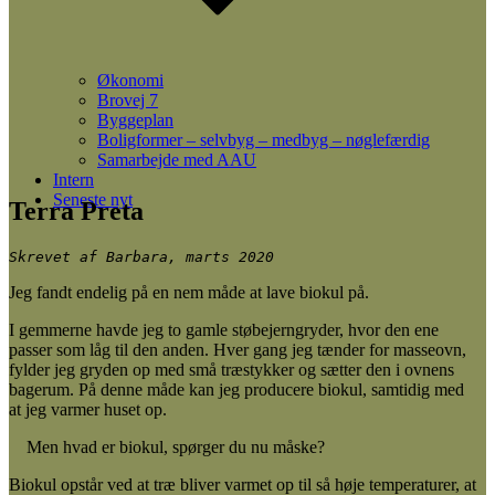
Økonomi
Brovej 7
Byggeplan
Boligformer – selvbyg – medbyg – nøglefærdig
Samarbejde med AAU
Intern
Seneste nyt
Terra Preta
Skrevet af Barbara, marts 2020
Jeg fandt endelig på en nem måde at lave biokul på.
I gemmerne havde jeg to gamle støbejerngryder, hvor den ene
passer som låg til den anden. Hver gang jeg tænder for masseovn,
fylder jeg gryden op med små træstykker og sætter den i ovnens
bagerum. På denne måde kan jeg producere biokul, samtidig med
at jeg varmer huset op.
Men hvad er biokul, spørger du nu måske?
Biokul opstår ved at træ bliver varmet op til så høje temperaturer, at