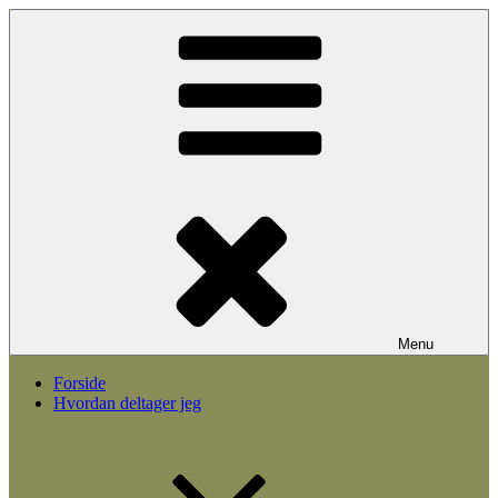
Videre
til
indhold
Menu
Forside
Hvordan deltager jeg