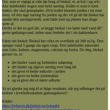
Det, som er vigtigt at vide før brug af biokul, er, at kul i sig selv
ikke indeholder nogen som helst næring. Kullet er som et tomt
batteri, der skal genoplades. Hvis kullet tilsættes jorden i sin rene
form, vil den tage næring fra jorden og der vil gå tid før biokul har
opnået den næringsværdi, som både jord og planter kan drage
nytte af.
Derfor er det en god ide, at lægge biokul i en bøtte med vand â€“
gerne gødningsvand, inden man fordeler det i sin køkkenhave.
Fakta om biokul: Biokul har cirka en overflade på 300 m2/g. Den
optager vand 5 gange sin egen vægt. Den indeholder mineraler
som f.eks. kalium, magnesium, calcium og fosfor. De ting, biokul
gavner os, er:
det binder vand og forhindrer udtørring
det binder og afgiver næring over lang tid
det giver et bedre mikroliv i jorden
det giver en bedre jordstruktur
og så giver det et større udbytte
Så nu glæder jeg mig til at følge resultatet, når jeg udbringer det på
bedene i levefællesskabets grønsagshaver!
Kilder:
https://byhaver.dk/biokul-og-bokashi/