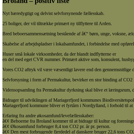
Broland – positiv liste
Nyt bæredygtigt og delvist selvforsynende fællesskab.
25 boliger, der vil tiltrække primært ny tilflyttere til Arden.
Bred beboersammensætning bestående af â€“ børn, unge, voksne, æld
Skabelse af arbejdspladser i lokalsamfundet, i forbindelse med opførel
Huser små lokale virksomheder, da der blandt indflytterne er
en del med eget CVR nummer. Primært aktive som, konsulent, husbygge
Vores CO2 aftryk vil være væsentligt lavere end den gennemsnitlige 
Selvforsyning i form af Permakultur, bevirker en stor binding af CO2 i
Vidensopsamling fra Permakultur dyrkning skal blive et læringsrum, de
Bidrager til udviklingen af Mariagerfjord kommunes Biodiversitetspoli
Mariagerfjord kommune bliver et fyrtårn i Nordjylland, i forhold til a
Erfaring fra andre økosamfund/levefællesskaber:
â€¢ Beboerne fra Broland kommer til at bidrage til kultur og forenings
â€¢ Økosamfund forbruger 8,4 ton CO2 pr. år pr. person.
â€¢ Den mest forbrugende fjerdedel af danskere bruger 22,6 tons CO2 