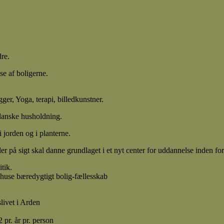
re.
se af boligerne.
r, Yoga, terapi, billedkunstner.
danske husholdning.
 jorden og i planterne.
r på sigt skal danne grundlaget i et nyt center for uddannelse inden fo
tik.
t huse bæredygtigt bolig-fællesskab
livet i Arden
pr. år pr. person