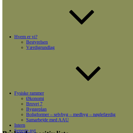
Hvem er vi?
Bestyrelsen
Værdigrundlag
Fysiske rammer
Økonomi
Brovej 7
Byggeplan
Boligformer – selvbyg – medbyg – nøglefærdig
Samarbejde med AAU
Intern
Seneste nyt