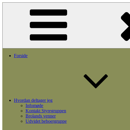
Videre
til
indhold
Forside
Hvordan deltager jeg
Infomøde
Kontakt Styregruppen
Brolands venner
Udvidet beboergruppe