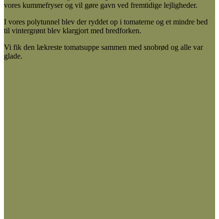
vores kummefryser og vil gøre gavn ved fremtidige lejligheder.
I vores polytunnel blev der ryddet op i tomaterne og et mindre bed
til vintergrønt blev klargjort med bredforken.
Vi fik den lækreste tomatsuppe sammen med snobrød og alle var
glade.