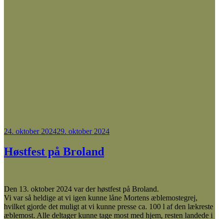
Udgivet
24. oktober 2024
29. oktober 2024
den
Høstfest på Broland
Den 13. oktober 2024 var der høstfest på Broland.
Vi var så heldige at vi igen kunne låne Mortens æblemostegrej,
hvilket gjorde det muligt at vi kunne presse ca. 100 l af den lækreste
æblemost. Alle deltager kunne tage most med hjem, resten landede i