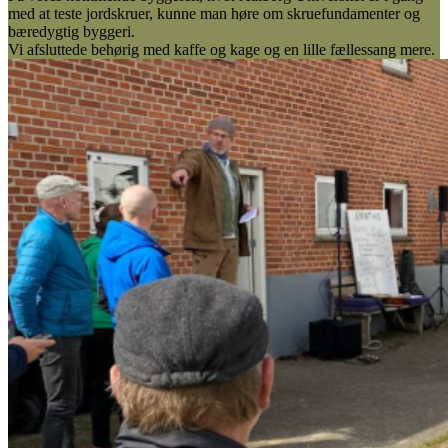
med at teste jordskruer, kunne man høre om skruefundamenter og
bæredygtig byggeri.
Vi afsluttede behørig med kaffe og kage og en lille fællessang mere.