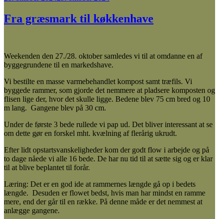
den
Fra græsmark til køkkenhave
Weekenden den 27./28. oktober samledes vi til at omdanne en af
byggegrundene til en markedshave.
Vi bestilte en masse varmebehandlet kompost samt træfils. Vi
byggede rammer, som gjorde det nemmere at pladsere komposten og
flisen lige der, hvor det skulle ligge. Bedene blev 75 cm bred og 10
m lang. Gangene blev på 30 cm.
Under de første 3 bede rullede vi pap ud. Det bliver interessant at se
om dette gør en forskel mht. kvælning af flerårig ukrudt.
Efter lidt opstartsvanskeligheder kom der godt flow i arbejde og på
to dage nåede vi alle 16 bede. De har nu tid til at sætte sig og er klar
til at blive beplantet til forår.
Læring: Det er en god ide at rammernes længde gå op i bedets
længde. Desuden er flowet bedst, hvis man har mindst en ramme
mere, end der går til en række. På denne måde er det nemmest at
anlægge gangene.