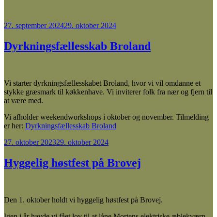
Udgivet
27. september 2024
29. oktober 2024
den
Dyrkningsfællesskab Broland
Vi starter dyrkningsfællesskabet Broland, hvor vi vil omdanne et
stykke græsmark til køkkenhave. Vi inviterer folk fra nær og fjern til
at være med.
Vi afholder weekendworkshops i oktober og november. Tilmelding
er her:
Dyrkningsfællesskab Broland
Udgivet
27. oktober 2023
29. oktober 2024
den
Hyggelig høstfest på Brovej
Den 1. oktober holdt vi hyggelig høstfest på Brovej.
Igen i år havde vi fået lov til at låne Mortens elektriske æblekværn