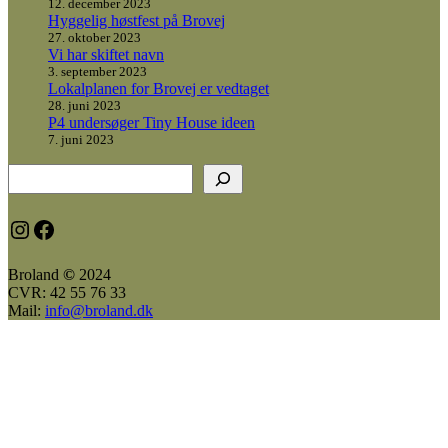
12. december 2023
Hyggelig høstfest på Brovej
27. oktober 2023
Vi har skiftet navn
3. september 2023
Lokalplanen for Brovej er vedtaget
28. juni 2023
P4 undersøger Tiny House ideen
7. juni 2023
Søg
Instagram
https://www.facebook.com/broland.dk
Broland
©
2024
CVR: 42 55 76 33
Mail:
info@broland.dk