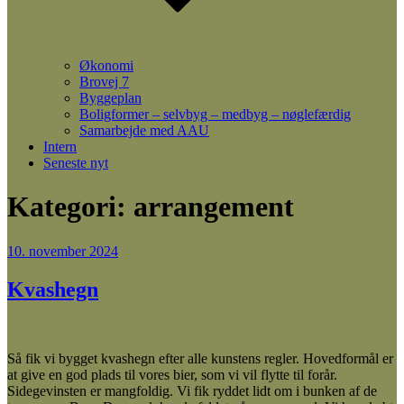
Økonomi
Brovej 7
Byggeplan
Boligformer – selvbyg – medbyg – nøglefærdig
Samarbejde med AAU
Intern
Seneste nyt
Kategori:
arrangement
Udgivet
10. november 2024
den
Kvashegn
Så fik vi bygget kvashegn efter alle kunstens regler. Hovedformål er
at give en god plads til vores bier, som vi vil flytte til forår.
Sidegevinsten er mangfoldig. Vi fik ryddet lidt om i bunken af de