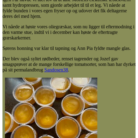
samt hydropressen, som gjorde arbejdet til til et leg. Vi nåede at
fylde bunden i vores egen fryser op og udover det fik deltagerne
deres del med hjem.
Vi nåede at høste vores oliegræskar, som nu ligger til eftermodning i
den varme stue, indtil vi i december kan høste de eftertragte
græskarkerner.
Sørens honning var klar til tapning og Ann Pia fyldte mangle glas.
Der blev også syltet rødbeder, renset tagrender og Jozef gav
smagsprøver at de mange forskellige tomatsorter, som han har dyrket
på sit permalandbrug
Sandosen38
.