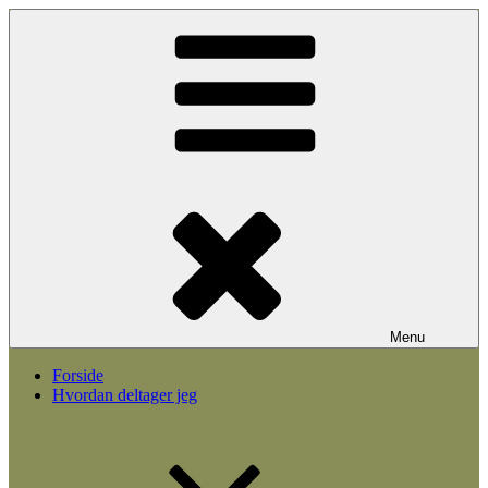
Videre
til
indhold
Menu
Forside
Hvordan deltager jeg