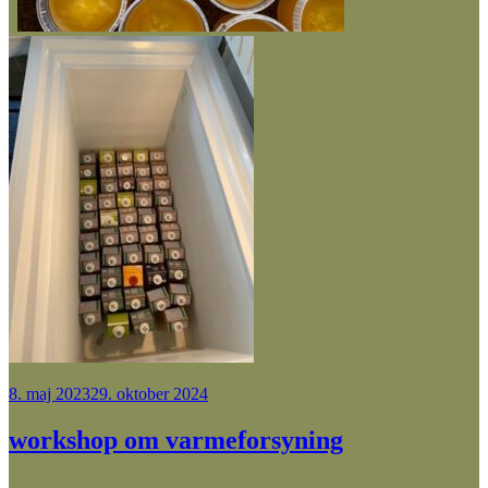
Udgivet
8. maj 2023
29. oktober 2024
den
workshop om varmeforsyning