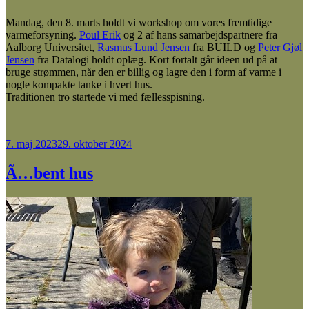
Mandag, den 8. marts holdt vi workshop om vores fremtidige
varmeforsyning.
Poul Erik
og 2 af hans samarbejdspartnere fra
Aalborg Universitet,
Rasmus Lund Jensen
fra BUILD og
Peter Gjøl
Jensen
fra Datalogi holdt oplæg. Kort fortalt går ideen ud på at
bruge strømmen, når den er billig og lagre den i form af varme i
nogle kompakte tanke i hvert hus.
Traditionen tro startede vi med fællesspisning.
Udgivet
7. maj 2023
29. oktober 2024
den
Ã…bent hus